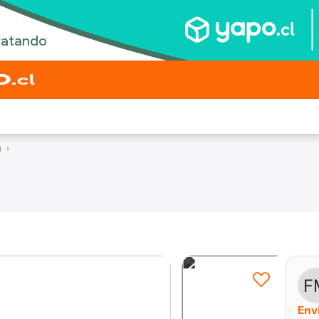
i
Env