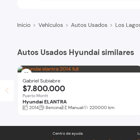
Inicio
Vehículos
Autos Usados
Los Lago
Autos Usados Hyundai similares
Gabriel Subiabre
$7.800.000
Puerto Montt
Hyundai ELANTRA
2014
Bencina
Manual
220000 km
Centro de ayuda
L