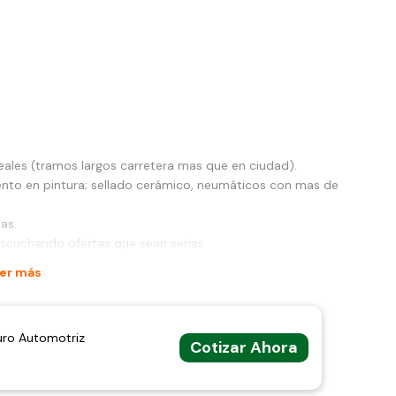
eales (tramos largos carretera mas que en ciudad).
ento en pintura; sellado cerámico, neumáticos con mas de
as.
scuchando ofertas que sean serias.
er más
uro Automotriz
Cotizar Ahora