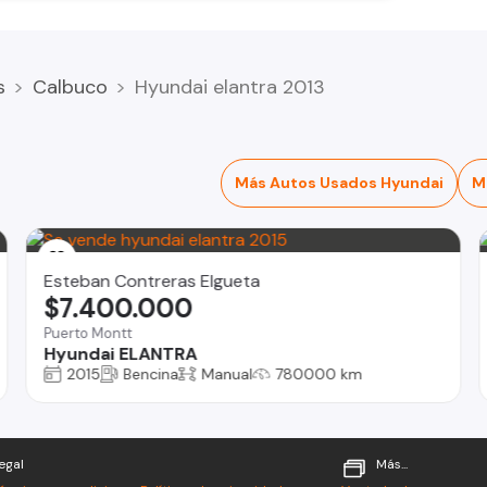
s
Calbuco
Hyundai elantra 2013
Más Autos Usados Hyundai
M
Esteban Contreras Elgueta
$7.400.000
Puerto Montt
Hyundai ELANTRA
2015
Bencina
Manual
780000 km
egal
Más...