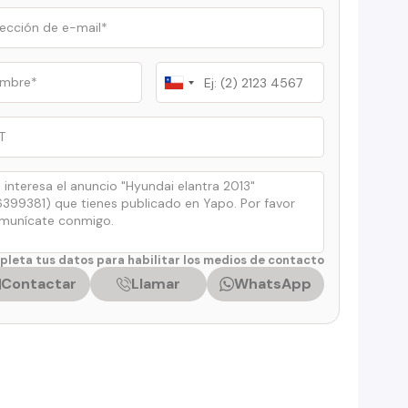
Chile
+56
leta tus datos para habilitar los medios de contacto
Contactar
Llamar
WhatsApp