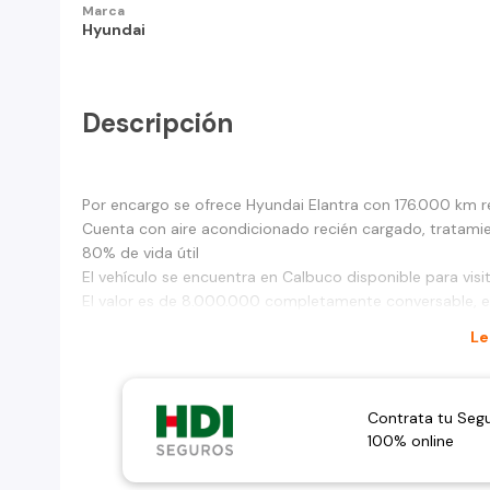
Marca
Hyundai
Descripción
Por encargo se ofrece Hyundai Elantra con 176.000 km r
Cuenta con aire acondicionado recién cargado, tratami
80% de vida útil
El vehículo se encuentra en Calbuco disponible para visit
El valor es de 8.000.000 completamente conversable, e
Le
Contrata tu Seg
100% online