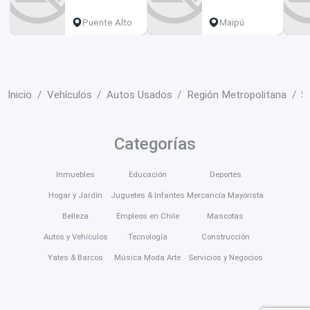
Puente Alto
Maipú
Inicio
Vehículos
Autos Usados
Región Metropolitana
S
Categorías
Inmuebles
Educación
Deportes
Hogar y Jardín
Juguetes & Infantes
Mercancía Mayorista
Belleza
Empleos en Chile
Mascotas
Autos y Vehículos
Tecnología
Construcción
Yates & Barcos
Música Moda Arte
Servicios y Negocios