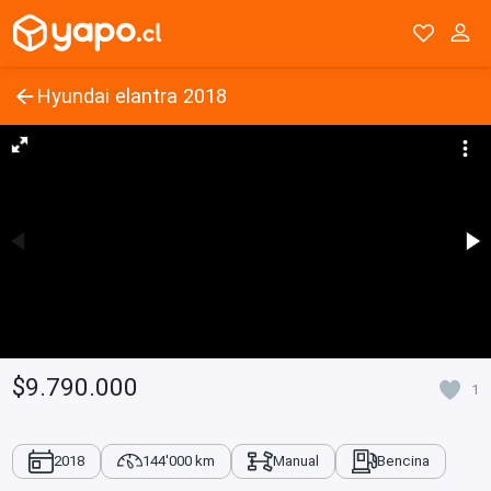
Hyundai elantra 2018
$9.790.000
1
2018
144'000 km
Manual
Bencina