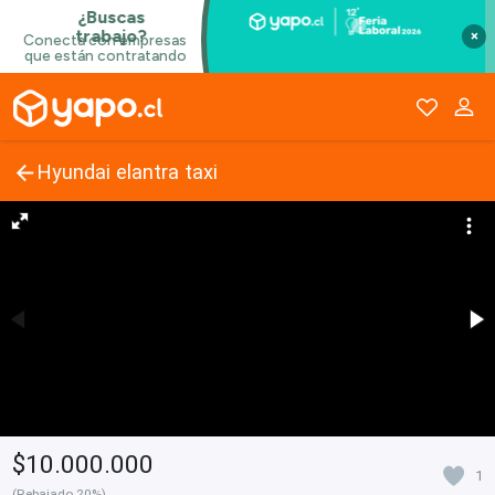
×
Hyundai elantra taxi
$10.000.000
1
(Rebajado 20%)