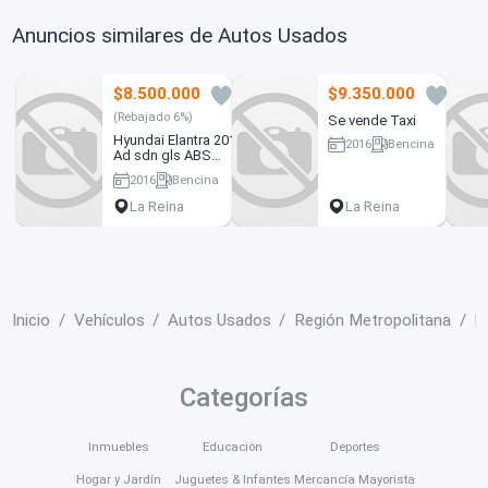
Anuncios similares de Autos Usados
$8.500.000
$9.350.000
7
0
(Rebajado 6%)
Se vende Taxi
Hyundai Elantra 2016
2016
Bencina
Ad sdn gls ABS
300 km
smart
2016
Bencina
50000 km
La Reina
La Reina
Inicio
Vehículos
Autos Usados
Región Metropolitana
Ñ
Categorías
Inmuebles
Educación
Deportes
Hogar y Jardín
Juguetes & Infantes
Mercancía Mayorista