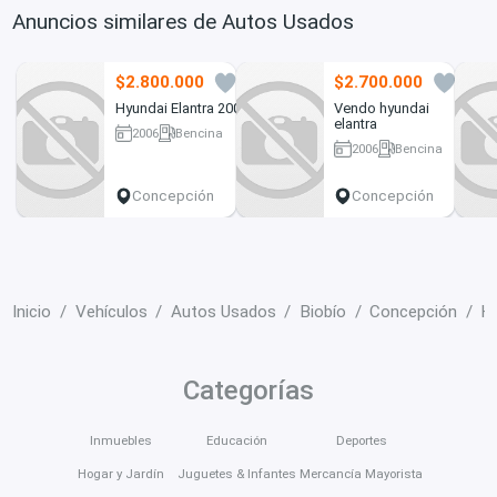
Anuncios similares de Autos Usados
$2.800.000
$2.700.000
2
2
Hyundai Elantra 2006
Vendo hyundai
elantra
2006
Bencina
2006
Bencina
220000 km
293088 km
Concepción
Concepción
Inicio
Vehículos
Autos Usados
Biobío
Concepción
Hy
Categorías
Inmuebles
Educación
Deportes
Hogar y Jardín
Juguetes & Infantes
Mercancía Mayorista