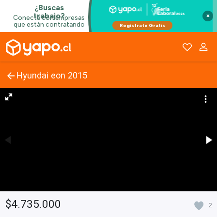
×
Hyundai eon 2015
$4.735.000
2