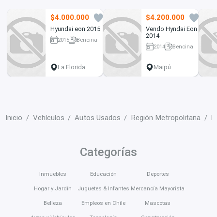
$4.000.000
$4.200.000
0
9
Hyundai eon 2015
Vendo Hyndai Eon
2014
2015
Bencina
2014
Bencina
165000 km
117000 km
La Florida
Maipú
Inicio
Vehículos
Autos Usados
Región Metropolitana
P
Categorías
Inmuebles
Educación
Deportes
Hogar y Jardín
Juguetes & Infantes
Mercancía Mayorista
Belleza
Empleos en Chile
Mascotas