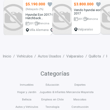
$5.190.000
$3.800.000
4
7
(Rebajado 2%)
Vendo hyundai eon
2017
Hyundai Eon 2017 Gl
Hatchback
2017
Bencina
Economico
136000 km
2017
Bencina
153000 km
Valparaíso
Villa Alemana
Inicio
Vehículos
Autos Usados
Valparaíso
Quillota
Hy
Categorías
Inmuebles
Educación
Deportes
Hogar y Jardín
Juguetes & Infantes
Mercancía Mayorista
Belleza
Empleos en Chile
Mascotas
Autos y Vehículos
Tecnología
Construcción