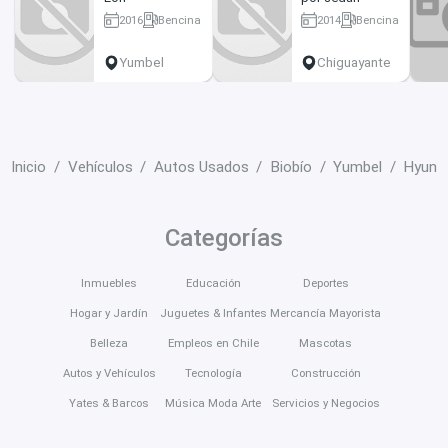
2016
Bencina
2014
Bencina
62341 km
200000 km
Yumbel
Chiguayante
Inicio
Vehículos
Autos Usados
Biobío
Yumbel
Hyund
Categorías
Inmuebles
Educación
Deportes
Hogar y Jardín
Juguetes & Infantes
Mercancía Mayorista
Belleza
Empleos en Chile
Mascotas
Autos y Vehículos
Tecnología
Construcción
Yates & Barcos
Música Moda Arte
Servicios y Negocios