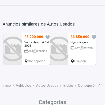
Anuncios similares de Autos Usados
$3.200.000
$3.850.000
1
0
Venta Hyundai Getz
Hyundai getz
2008
2007
Bencina
2008
Bencina
160000 km
155000 km
Concepción
Hualpén
Inicio
Vehículos
Autos Usados
Biobío
Concepción
H
Categorías