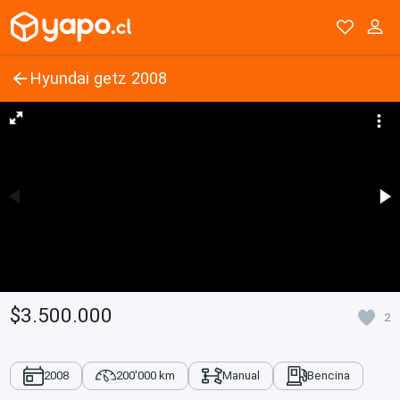
Hyundai getz 2008
$3.500.000
2
2008
200'000 km
Manual
Bencina