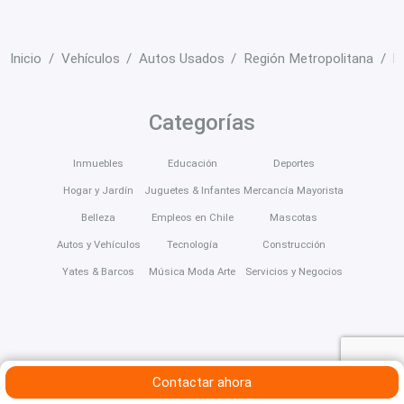
Inicio
Vehículos
Autos Usados
Región Metropolitana
P
Categorías
Inmuebles
Educación
Deportes
Hogar y Jardín
Juguetes & Infantes
Mercancía Mayorista
Belleza
Empleos en Chile
Mascotas
Autos y Vehículos
Tecnología
Construcción
Yates & Barcos
Música Moda Arte
Servicios y Negocios
Contactar ahora