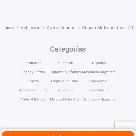
Inicio
Vehículos
Autos Usados
Región Metropolitana
C
Categorías
Inmuebles
Educación
Deportes
Hogar y Jardín
Juguetes & Infantes
Mercancía Mayorista
Belleza
Empleos en Chile
Mascotas
Autos y Vehículos
Tecnología
Construcción
Yates & Barcos
Música Moda Arte
Servicios y Negocios