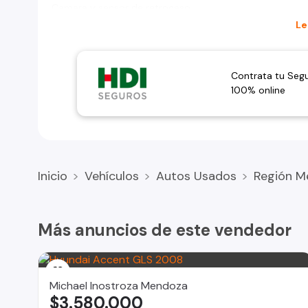
Camara y sensor de retroceso
Llantas
Le
Neblineros
RECIBO SU VEHÍCULO
Contrata tu Seg
100% online
GESTIONAMOS CRÉDITO AUTOMOTRIZ Y CRÉDITO DIREC
Inicio
Vehículos
Autos Usados
Región M
Más anuncios de este vendedor
Michael Inostroza Mendoza
$3.580.000