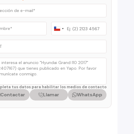
Chile
+56
leta tus datos para habilitar los medios de contacto
Contactar
Llamar
WhatsApp