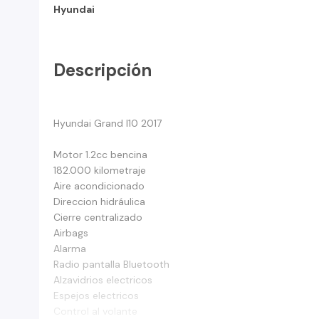
Hyundai
Descripción
Hyundai Grand I10 2017
Motor 1.2cc bencina
182.000 kilometraje
Aire acondicionado
Direccion hidráulica
Cierre centralizado
Airbags
Alarma
Radio pantalla Bluetooth
Alzavidrios electricos
Espejos electricos
Control al volante