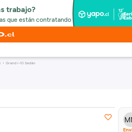
i
Grand i-10 Sedán
Env