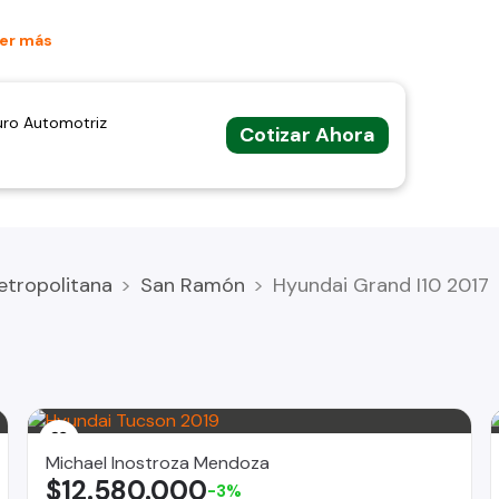
er más
uro Automotriz
Cotizar Ahora
TO
etropolitana
San Ramón
Hyundai Grand I10 2017
Michael Inostroza Mendoza
$12.580.000
-3%