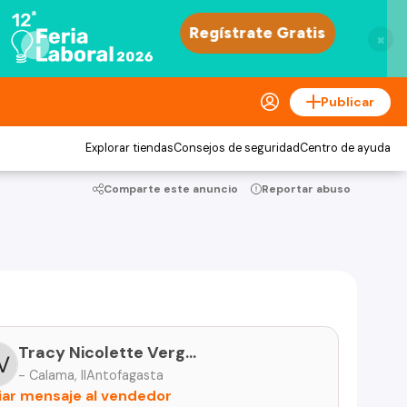
×
Publicar
Explorar tiendas
Consejos de seguridad
Centro de ayuda
Comparte este anuncio
Reportar abuso
Tracy Nicolette Vergara Villagra
- Calama, IIAntofagasta
iar mensaje al vendedor