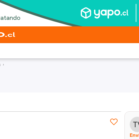
i
Env