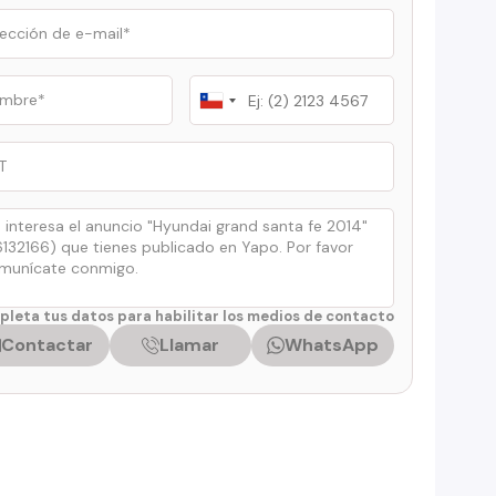
Chile
+56
leta tus datos para habilitar los medios de contacto
Contactar
Llamar
WhatsApp