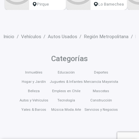
200000 km
Pirque
Lo Barnechea
Inicio
Vehículos
Autos Usados
Región Metropolitana
L
Categorías
Inmuebles
Educación
Deportes
Hogar y Jardín
Juguetes & Infantes
Mercancía Mayorista
Belleza
Empleos en Chile
Mascotas
Autos y Vehículos
Tecnología
Construcción
Yates & Barcos
Música Moda Arte
Servicios y Negocios