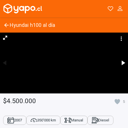
Hyundai h100 al día
$4.500.000
5
2007
350'000 km
Manual
Diesel