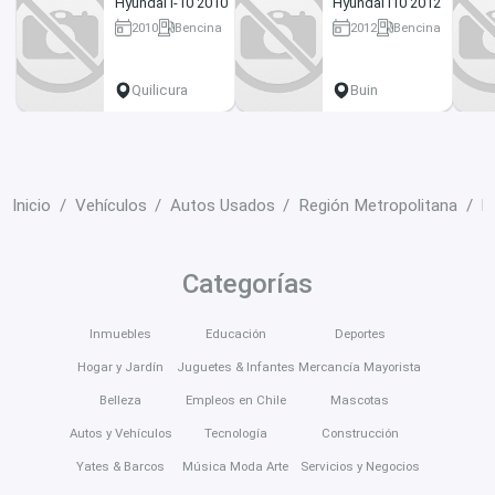
Hyundai i-10 2010
Hyundai I10 2012
2010
Bencina
2012
Bencina
151732 km
168300 km
Quilicura
Buin
Inicio
Vehículos
Autos Usados
Región Metropolitana
L
Categorías
Inmuebles
Educación
Deportes
Hogar y Jardín
Juguetes & Infantes
Mercancía Mayorista
Belleza
Empleos en Chile
Mascotas
Autos y Vehículos
Tecnología
Construcción
Yates & Barcos
Música Moda Arte
Servicios y Negocios