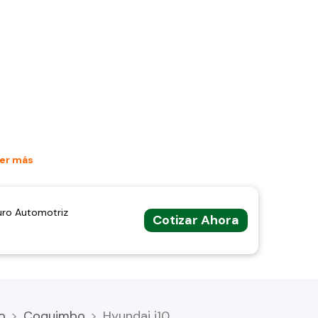
er más
uro Automotriz
Cotizar Ahora
o
Coquimbo
Hyundai i10