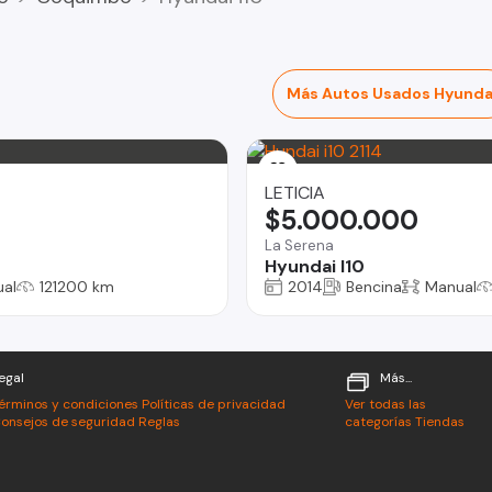
Más Autos Usados Hyunda
LETICIA
$5.000.000
La Serena
Hyundai I10
al
121200 km
2014
Bencina
Manual
egal
Más...
érminos y condiciones
Políticas de privacidad
Ver todas las
onsejos de seguridad
Reglas
categorías
Tiendas