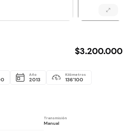
$3.200.000
Año
Kilómetros
00
2013
136'100
Transmisión
Manual