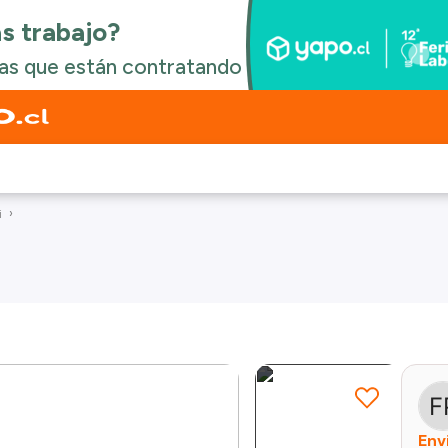
i
Env