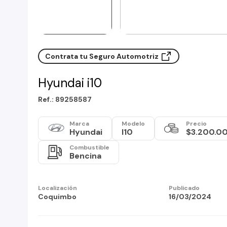
Contrata tu Seguro Automotriz
Hyundai i10
Ref.: 89258587
Marca
Modelo
Precio
Hyundai
I10
$3.200.0
Combustible
Bencina
Localización
Publicado
Coquimbo
16/03/2024