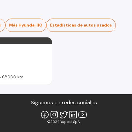
i
Más Hyundai I10
Estadísticas de autos usados
68000 km
Síguenos en redes sociales
©2024 Yapo.cl SpA.