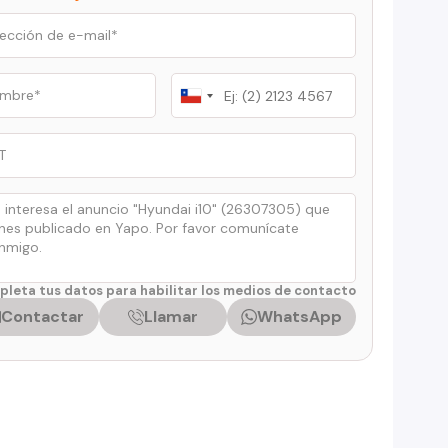
Chile
+56
leta tus datos para habilitar los medios de contacto
Contactar
Llamar
WhatsApp