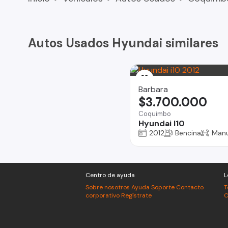
Autos Usados Hyundai similares
Barbara
$3.700.000
Coquimbo
Hyundai I10
2012
Bencina
Manu
Centro de ayuda
L
Sobre nosotros
Ayuda
Soporte
Contacto
T
corporativo
Regístrate
C