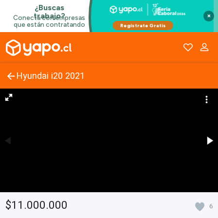
×
Hyundai i20 2021
$11.000.000
6