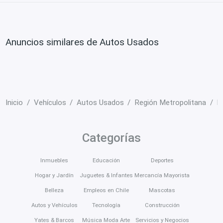
Anuncios similares de Autos Usados
Inicio
Vehículos
Autos Usados
Región Metropolitana
H
Categorías
Inmuebles
Educación
Deportes
Hogar y Jardín
Juguetes & Infantes
Mercancía Mayorista
Belleza
Empleos en Chile
Mascotas
Autos y Vehículos
Tecnología
Construcción
Yates & Barcos
Música Moda Arte
Servicios y Negocios