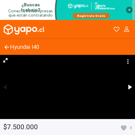
×
Hyundai I40
$7.500.000
3