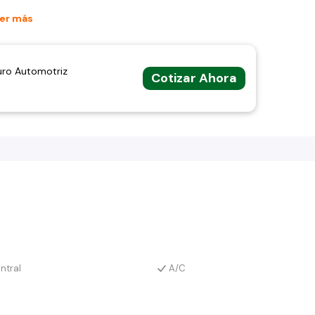
er más
uro Automotriz
Cotizar Ahora
ntral
A/C