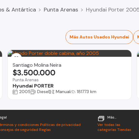
es & Antártica
Punta Arenas
Hyundai Porter 2005
Más Autos Usados Hyundai
Santiago Molina Neira
$3.500.000
Punta Arenas
Hyundai PORTER
2005
Diesel
Manual
181773 km
egal
Más...
érminos y condiciones
Políticas de privacidad
Ver todas las
onsejos de seguridad
Reglas
categorías
Tiendas