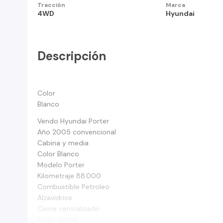
Tracción
Marca
4WD
Hyundai
Descripción
Color
Blanco
Vendo Hyundai Porter
Año 2005 convencional
Cabina y media
Color Blanco
Modelo Porter
Kilometraje 88.000
Combustible Petroleo
Alzavidrios
Cierre centralizado
Radio digital