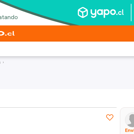
i
Env