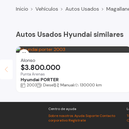
Inicio
Vehículos
Autos Usados
Magallan
Autos Usados Hyundai similares
Alonso
$3.800.000
Punta Arenas
Hyundai PORTER
2003
Diesel
Manual
130000 km
Centro de ayuda
L
Sobre nosotros
Ayuda
Soporte
Contacto
T
corporativo
Regístrate
C