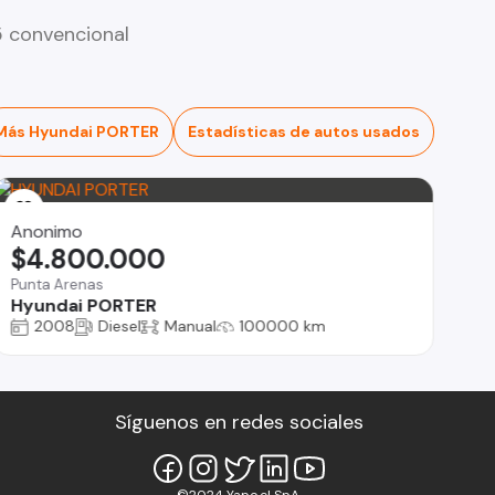
 convencional
Más Hyundai PORTER
Estadísticas de autos usados
Anonimo
$4.800.000
Punta Arenas
Hyundai PORTER
2008
Diesel
Manual
100000 km
Síguenos en redes sociales
©2024 Yapo.cl SpA.