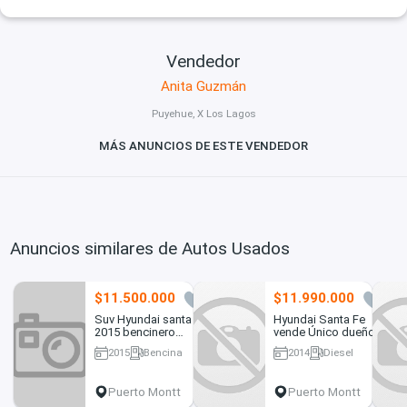
Vendedor
Anita Guzmán
Puyehue, X Los Lagos
MÁS ANUNCIOS DE ESTE VENDEDOR
Anuncios similares de Autos Usados
$11.500.000
$11.990.000
0
14
Suv Hyundai santa fe
Hyundai Santa Fe
2015 bencinero
vende Único dueño
manual
2015
Bencina
2014
Diesel
160000 km
129000 km
Puerto Montt
Puerto Montt