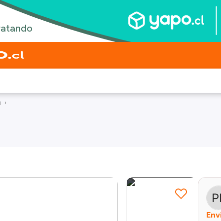
i
Env