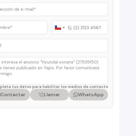
Chile
+56
leta tus datos para habilitar los medios de contacto
Contactar
Llamar
WhatsApp