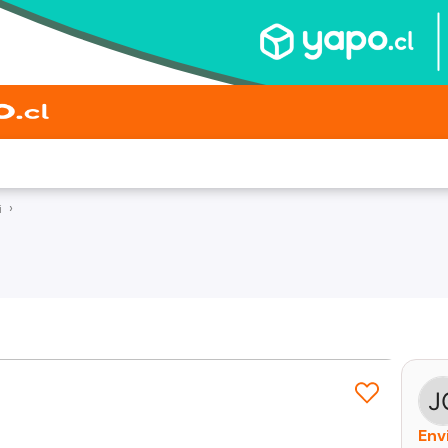
i
Env