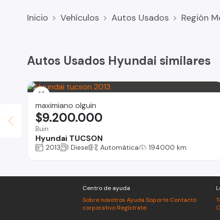
Inicio
Vehículos
Autos Usados
Región M
Autos Usados Hyundai similares
maximiano olguin
$9.200.000
Buin
Hyundai TUCSON
2013
Diesel
Automática
194000 km
Centro de ayuda
L
Sobre nosotros
Ayuda
Soporte
Contacto
T
corporativo
Regístrate
C