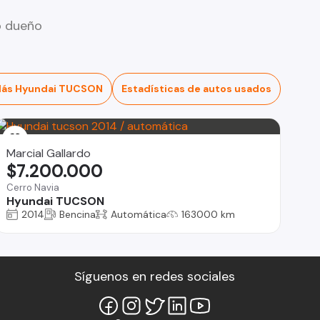
o dueño
ás Hyundai TUCSON
Estadísticas de autos usados
Marcial Gallardo
$7.200.000
Cerro Navia
Hyundai TUCSON
2014
Bencina
Automática
163000 km
Síguenos en redes sociales