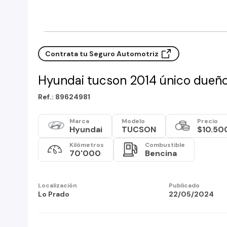
Contrata tu Seguro Automotriz
Hyundai tucson 2014 único dueñ
Ref.: 89624981
Marca
Modelo
Precio
Hyundai
TUCSON
$10.50
Kilómetros
Combustible
70'000
Bencina
Localización
Publicado
Lo Prado
22/05/2024