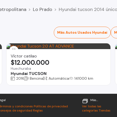
etropolitana
Lo Prado
Hyundai tucson 2014 únic
Más Autos Usados Hyundai
M
Víctor catilao
$12.000.000
Huechuraba
Hyundai TUCSON
2016
Bencina
Automática
141000 km
egal
Más...
érminos y condiciones
Políticas de privacidad
Ver todas las
onsejos de seguridad
Reglas
categorías
Tiendas