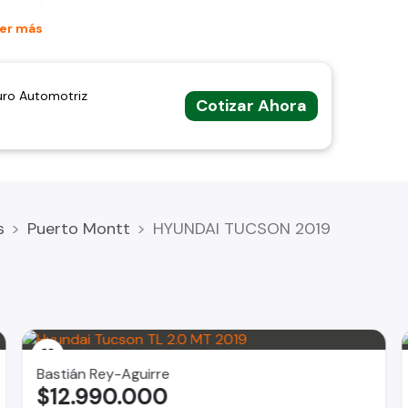
i! Escríbenos y agenda tu test drive exclusivo
er más
gañaAutomotriz
uro Automotriz
Cotizar Ahora
s
Puerto Montt
HYUNDAI TUCSON 2019
Bastián Rey-Aguirre
$12.990.000