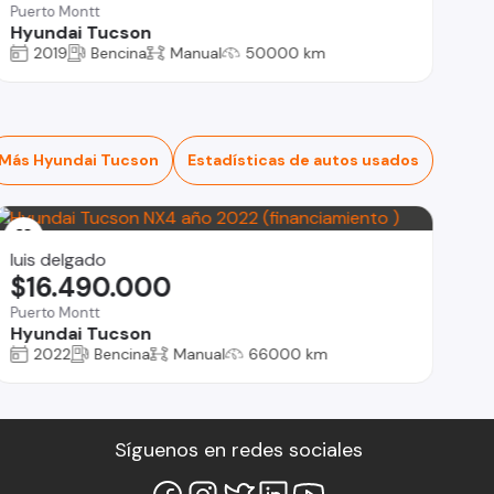
Puerto Montt
Hyundai Tucson
2019
Bencina
Manual
50000 km
Más Hyundai Tucson
Estadísticas de autos usados
luis delgado
$16.490.000
Puerto Montt
Hyundai Tucson
2022
Bencina
Manual
66000 km
Síguenos en redes sociales