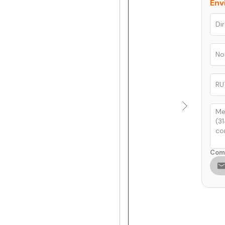
Env
Comp