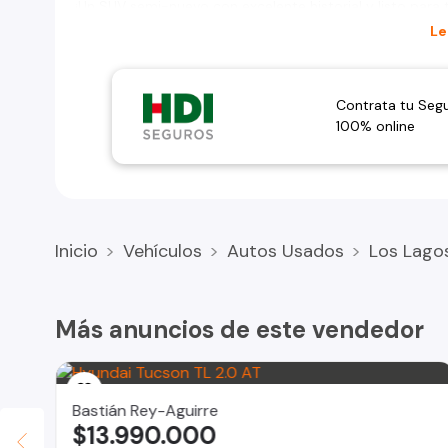
¡Un SUV semi-nuevo con excelente historial y listo para t
Le
#Hyundai #Tucson #SUV #SemiNuevo #AutoUsado #E
Contrata tu Seg
100% online
Inicio
Vehículos
Autos Usados
Los Lago
Más anuncios de este vendedor
Bastián Rey-Aguirre
$13.990.000