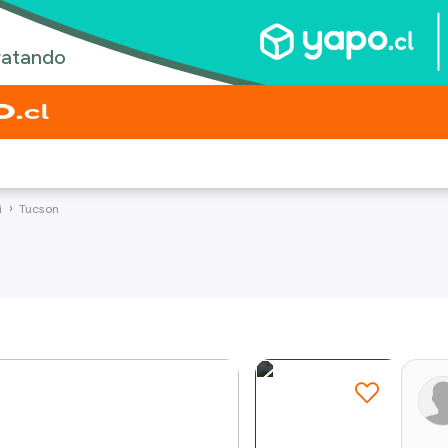
i
Tucson