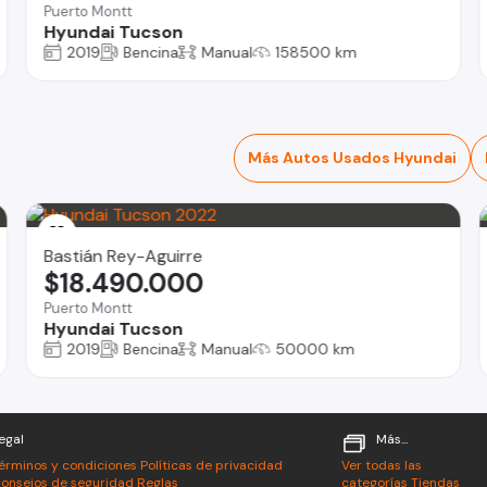
Puerto Montt
Hyundai Tucson
2019
Bencina
Manual
158500 km
Más Autos Usados Hyundai
Bastián Rey-Aguirre
$18.490.000
Puerto Montt
Hyundai Tucson
2019
Bencina
Manual
50000 km
egal
Más...
érminos y condiciones
Políticas de privacidad
Ver todas las
onsejos de seguridad
Reglas
categorías
Tiendas