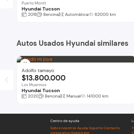
Puerto Montt
Hyundai Tucson
2018
Bencina
Automática
82000 km
Autos Usados Hyundai similares
Adolfo tamayo
$13.800.000
Los Muermos
Hyundai Tucson
2020
Bencina
Manual
141000 km
Centro de ayuda
L
Sobre nosotros
Ayuda
Soporte
Contacto
T
corporativo
Regístrate
C