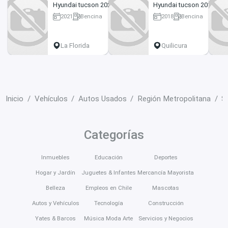
Hyundai tucson 2021
Hyundai tucson 2018
2021
Bencina
2018
Bencina
67000 km
146000 km
La Florida
Quilicura
Inicio
Vehículos
Autos Usados
Región Metropolitana
S
Categorías
Inmuebles
Educación
Deportes
Hogar y Jardín
Juguetes & Infantes
Mercancía Mayorista
Belleza
Empleos en Chile
Mascotas
Autos y Vehículos
Tecnología
Construcción
Yates & Barcos
Música Moda Arte
Servicios y Negocios