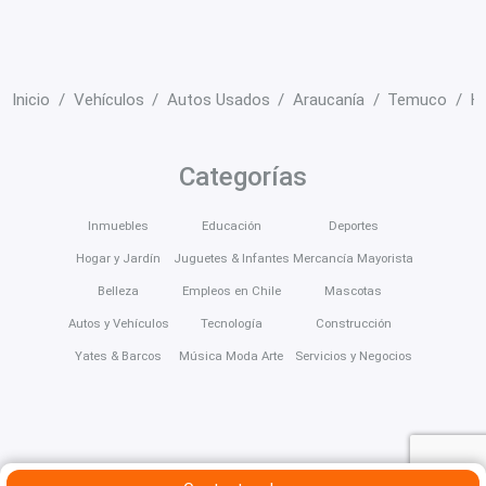
Inicio
Vehículos
Autos Usados
Araucanía
Temuco
Hy
Categorías
Inmuebles
Educación
Deportes
Hogar y Jardín
Juguetes & Infantes
Mercancía Mayorista
Belleza
Empleos en Chile
Mascotas
Autos y Vehículos
Tecnología
Construcción
Yates & Barcos
Música Moda Arte
Servicios y Negocios