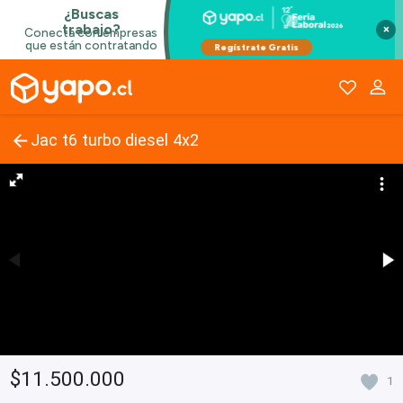
×
Jac t6 turbo diesel 4x2
$11.500.000
1