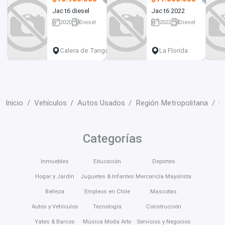
Jac t6 diesel
Jac t6 2022
2020
Diesel
2022
Diesel
64000 km
94000 km
Calera de Tango
La Florida
Inicio
Vehículos
Autos Usados
Región Metropolitana
B
Categorías
Inmuebles
Educación
Deportes
Hogar y Jardín
Juguetes & Infantes
Mercancía Mayorista
Belleza
Empleos en Chile
Mascotas
Autos y Vehículos
Tecnología
Construcción
Yates & Barcos
Música Moda Arte
Servicios y Negocios