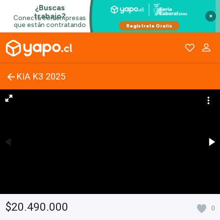
×
KIA K3 2025
$20.490.000
0