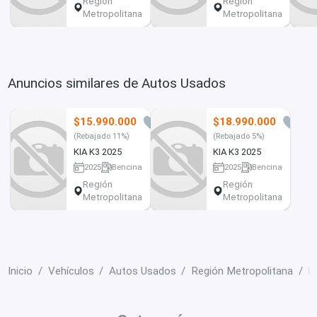
Región
Región
Metropolitana
Metropolitana
Anuncios similares de Autos Usados
$15.990.000
$18.990.000
8
1
(Rebajado 11%)
(Rebajado 5%)
KIA K3 2025
KIA K3 2025
2025
Bencina
2025
Bencina
5 km
500 km
Región
Región
Metropolitana
Metropolitana
Inicio
Vehículos
Autos Usados
Región Metropolitana
K