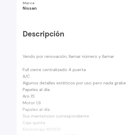
Marca
Nissan
Descripción
Vendo por renovación, llamar número y llamar
Full cierre centralizado 4 puerta
A/C
Algunos detalles estéticos por uso pero nada grabe
Papeles al día
Aro 15
Motor 1,6
Papeles al día
Sus mantencion correspondiente
Caja quinta
Kilometraje 191.000