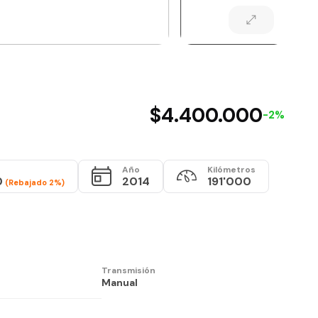
$4.400.000
-2%
Año
Kilómetros
0
2014
191'000
(Rebajado 2%)
Transmisión
Manual