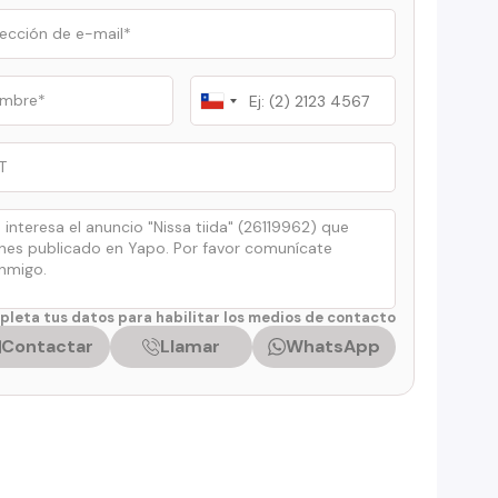
Chile
+56
leta tus datos para habilitar los medios de contacto
Contactar
Llamar
WhatsApp