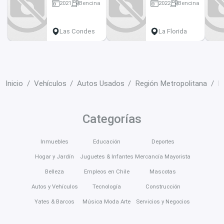
2021
Bencina
2022
Bencina
73000 km
26000 km
Las Condes
La Florida
Inicio
Vehículos
Autos Usados
Región Metropolitana
L
Categorías
Inmuebles
Educación
Deportes
Hogar y Jardín
Juguetes & Infantes
Mercancía Mayorista
Belleza
Empleos en Chile
Mascotas
Autos y Vehículos
Tecnología
Construcción
Yates & Barcos
Música Moda Arte
Servicios y Negocios