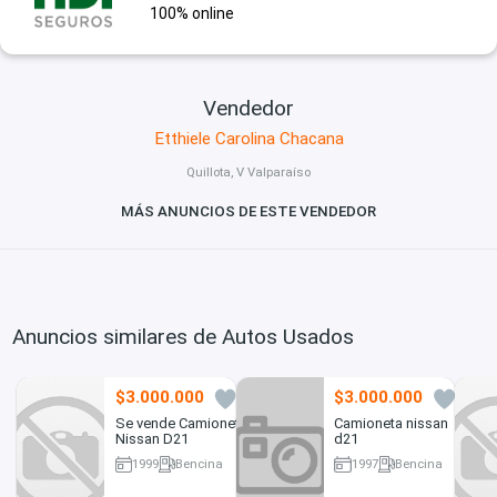
100% online
Vendedor
Etthiele Carolina Chacana
Quillota, V Valparaíso
MÁS ANUNCIOS DE ESTE VENDEDOR
Anuncios similares de Autos Usados
$3.000.000
$3.000.000
0
1
Se vende Camioneta
Camioneta nissan
Nissan D21
d21
1999
Bencina
1997
Bencina
295000 km
100000 km