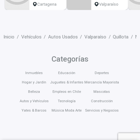
Cartagena
Valparaíso
Inicio
Vehículos
Autos Usados
Valparaíso
Quillota
Ni
Categorías
Inmuebles
Educación
Deportes
Hogar y Jardín
Juguetes & Infantes
Mercancía Mayorista
Belleza
Empleos en Chile
Mascotas
Autos y Vehículos
Tecnología
Construcción
Yates & Barcos
Música Moda Arte
Servicios y Negocios