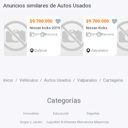
Anuncios similares de Autos Usados
$9.700.000
$9.700.000
6
4
Nissan kicks 2019
Nissan Kicks
2019
Bencina
2018
Bencina
87000 km
89000 km
Quilpué
Valparaíso
Inicio
Vehículos
Autos Usados
Valparaíso
Cartagena
Categorías
Inmuebles
Educación
Deportes
Hogar y Jardín
Juguetes & Infantes
Mercancía Mayorista