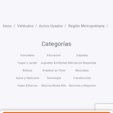
Inicio
Vehículos
Autos Usados
Región Metropolitana
L
Categorías
Inmuebles
Educación
Deportes
Hogar y Jardín
Juguetes & Infantes
Mercancía Mayorista
Belleza
Empleos en Chile
Mascotas
Autos y Vehículos
Tecnología
Construcción
Yates & Barcos
Música Moda Arte
Servicios y Negocios