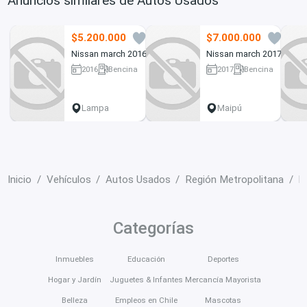
Anuncios similares de Autos Usados
$5.200.000
$7.000.000
1
0
Nissan march 2016
Nissan march 2017
2016
Bencina
2017
Bencina
140000 km
41000 km
Lampa
Maipú
Inicio
Vehículos
Autos Usados
Región Metropolitana
L
Categorías
Inmuebles
Educación
Deportes
Hogar y Jardín
Juguetes & Infantes
Mercancía Mayorista
Belleza
Empleos en Chile
Mascotas