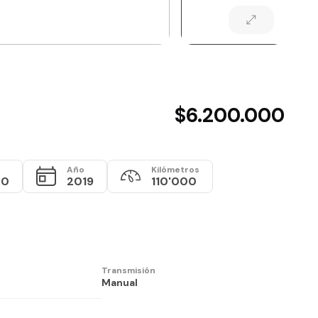
$6.200.000
Año
Kilómetros
00
2019
110'000
Transmisión
Manual