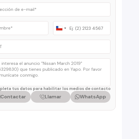
Chile
+56
leta tus datos para habilitar los medios de contacto
Contactar
Llamar
WhatsApp