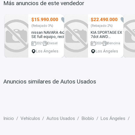
Más anuncios de este vendedor
$15.990.000
$22.490.000
3
7
(Rebajado 3%)
(Rebajado 2%)
nissan NAVARA 4x2
KIA SPORTAGE EX 1.6
SE full equipo, recibo
7dct AWD
vehiculo
AUTOMATICO, recibo
2021
Diesel
2024
Bencina
vehiculo
73000 km
50000 km
Los Ángeles
Los Ángeles
Anuncios similares de Autos Usados
Inicio
Vehículos
Autos Usados
Biobío
Los Ángeles
N