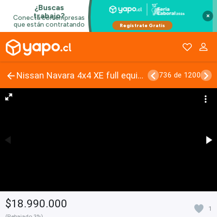
×
Nissan Navara 4x4 XE full equipo, recibo vehiculos
736 de 1200
$18.990.000
1
(Rebajado 3%)