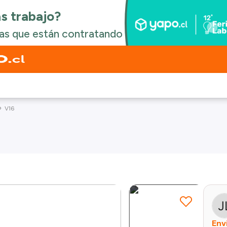
V16
Env