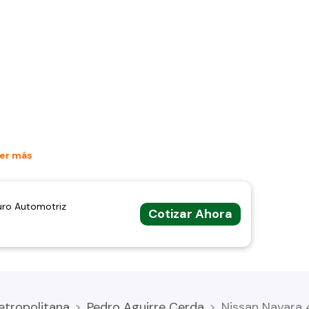
er más
uro Automotriz
Cotizar Ahora
etropolitana
Pedro Aguirre Cerda
Nissan Navara