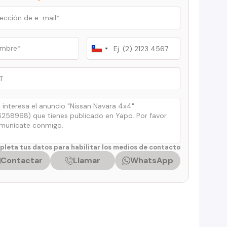
Chile
+56
leta tus datos para habilitar los medios de contacto
Contactar
Llamar
WhatsApp