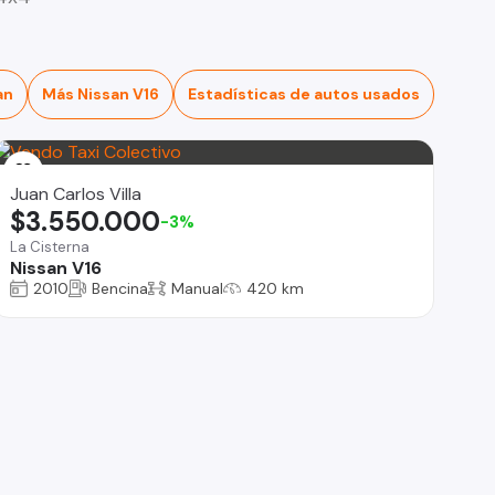
an
Más Nissan V16
Estadísticas de autos usados
Juan Carlos Villa
$3.550.000
-3%
La Cisterna
Nissan V16
2010
Bencina
Manual
420 km