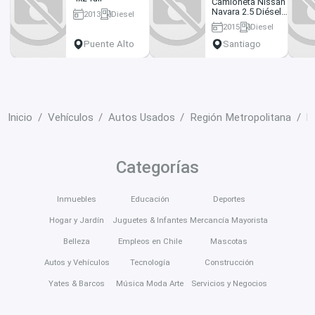
Camioneta Nissan
Navara 2.5 Diésel
2013
Diesel
4x4 2015
154687 km
2015
Diesel
186500 km
Puente Alto
Santiago
Inicio
Vehículos
Autos Usados
Región Metropolitana
P
Categorías
Inmuebles
Educación
Deportes
Hogar y Jardín
Juguetes & Infantes
Mercancía Mayorista
Belleza
Empleos en Chile
Mascotas
Autos y Vehículos
Tecnología
Construcción
Yates & Barcos
Música Moda Arte
Servicios y Negocios