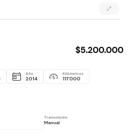
$5.200.000
Año
Kilómetros
0
2014
111'000
Transmisión
Manual