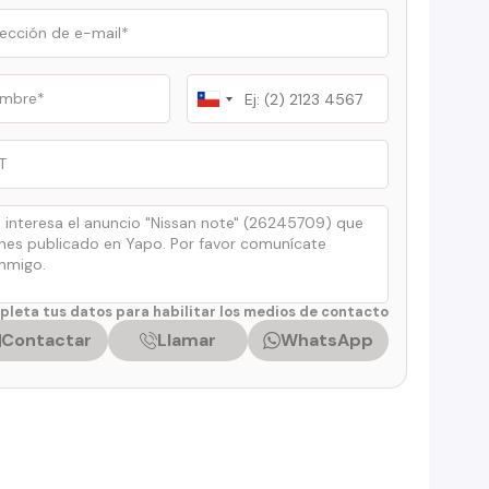
Chile
+56
leta tus datos para habilitar los medios de contacto
Contactar
Llamar
WhatsApp