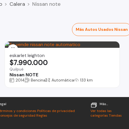
o
Calera
Nissan note
Más Autos Usados Nissan
eskarlet leighton
$7.990.000
Quilpué
Nissan NOTE
2014
Bencina
Automática
133 km
egal
Más...
érminos y condiciones
Políticas de privacidad
Ver todas las
onsejos de seguridad
Reglas
categorías
Tiendas