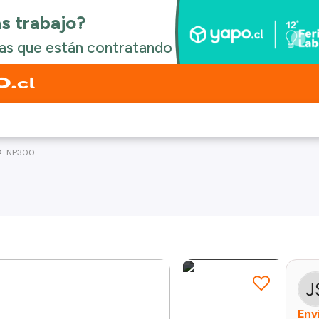
NP300
Env