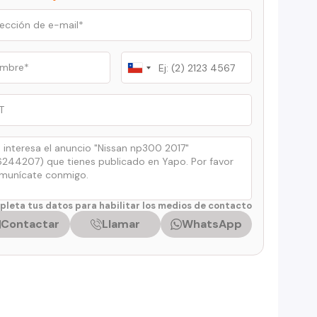
Chile
+56
leta tus datos para habilitar los medios de contacto
Contactar
Llamar
WhatsApp