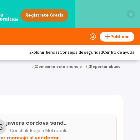
×
Publicar
Explorar tiendas
Consejos de seguridad
Centro de ayuda
Comparte este anuncio
Reportar abuso
javiera cordova sandoval
- Conchalí, Región Metropolitana
iar mensaje al vendedor