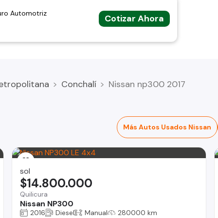
uro Automotriz
Cotizar Ahora
etropolitana
Conchalí
Nissan np300 2017
Más Autos Usados Nissan
sol
$14.800.000
Quilicura
Nissan NP300
2016
Diesel
Manual
280000 km