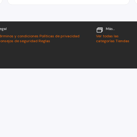
egal
Más...
érminos y condiciones
Políticas de privacidad
Ver todas las
onsejos de seguridad
Reglas
categorías
Tiendas