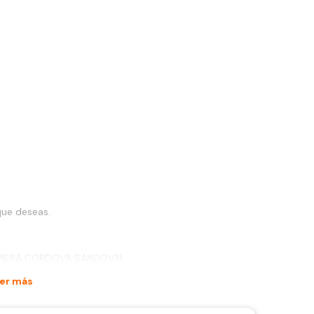
que deseas.
JAVIERA CORDOVA SANDOVAL
er más