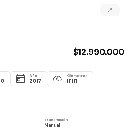
$12.990.000
Año
Kilómetros
00
2017
11'111
Transmisión
Manual