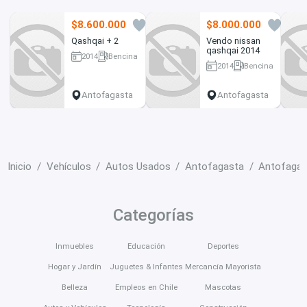
$8.600.000
$8.000.000
3
2
Qashqai + 2
Vendo nissan
qashqai 2014
2014
Bencina
2014
Bencina
87000 km
92300 km
Antofagasta
Antofagasta
Inicio
Vehículos
Autos Usados
Antofagasta
Antofagas
Categorías
Inmuebles
Educación
Deportes
Hogar y Jardín
Juguetes & Infantes
Mercancía Mayorista
Belleza
Empleos en Chile
Mascotas