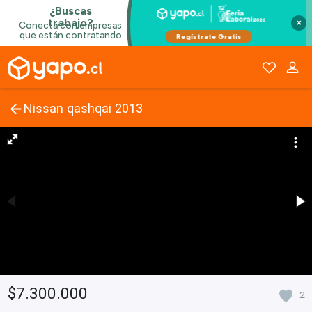
×
Nissan qashqai 2013
$7.300.000
2