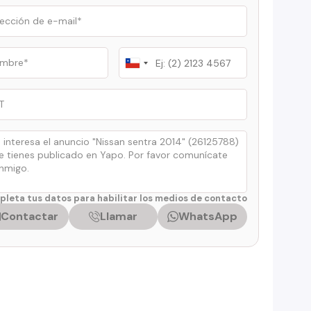
Chile
+56
leta tus datos para habilitar los medios de contacto
Contactar
Llamar
WhatsApp