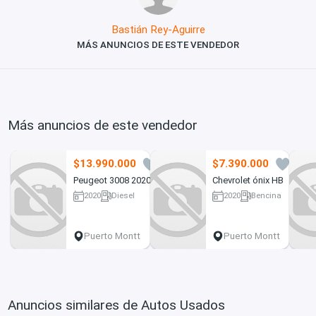
Bastián Rey-Aguirre
MÁS ANUNCIOS DE ESTE VENDEDOR
Más anuncios de este vendedor
$13.990.000
$7.390.000
1
2
Peugeot 3008 2020
Chevrolet ónix HB
2020
Diesel
2020
Bencina
104283 km
134000 km
Puerto Montt
Puerto Montt
Anuncios similares de Autos Usados