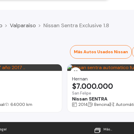
o
Valparaíso
Nissan Sentra Exclusive 1.8
Más Autos Usados Nissan
Hernan
$7.000.000
San Felipe
Nissan SENTRA
al
64000 km
2014
Bencina
Automát
egal
Más...