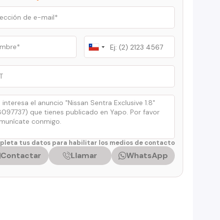
Chile
+56
leta tus datos para habilitar los medios de contacto
Contactar
Llamar
WhatsApp