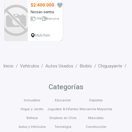
$2.400.000
1
Nissan sentra
1996
Bencina
1111 km
Mulchén
Inicio
Vehículos
Autos Usados
Biobío
Chiguayante
N
Categorías
Inmuebles
Educación
Deportes
Hogar y Jardín
Juguetes & Infantes
Mercancía Mayorista
Belleza
Empleos en Chile
Mascotas
Autos y Vehículos
Tecnología
Construcción