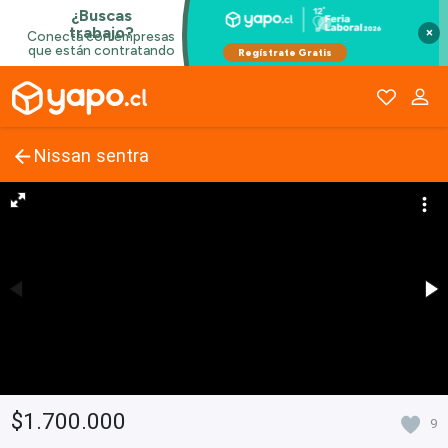
×
Nissan sentra
$1.700.000
9