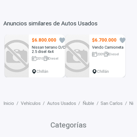
Anuncios similares de Autos Usados
$6.800.000
$6.700.000
6
5
Nissan terrano D/C
Vendo Camioneta
2.5 disel 4x4
2009
Diesel
2010
Diesel
120000 km
280000 km
Chillán
Chillán
Inicio
Vehículos
Autos Usados
Ñuble
San Carlos
Nis
Categorías