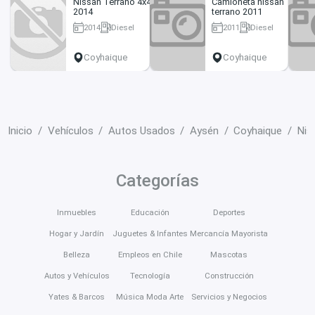
Nissan Terrano 4x4
Camioneta nissan
2014
terrano 2011
2014
Diesel
2011
Diesel
218000 km
100000 km
Coyhaique
Coyhaique
Inicio
Vehículos
Autos Usados
Aysén
Coyhaique
Nis
Categorías
Inmuebles
Educación
Deportes
Hogar y Jardín
Juguetes & Infantes
Mercancía Mayorista
Belleza
Empleos en Chile
Mascotas
Autos y Vehículos
Tecnología
Construcción
Yates & Barcos
Música Moda Arte
Servicios y Negocios