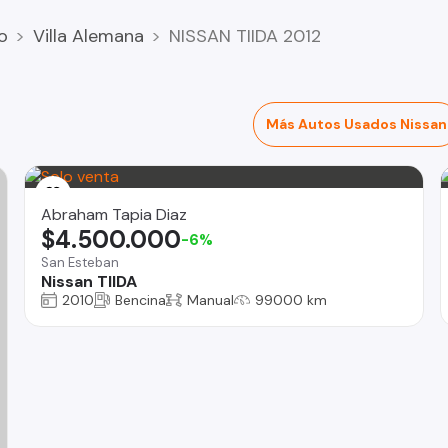
o
Villa Alemana
NISSAN TIIDA 2012
Más Autos Usados Nissan
Abraham Tapia Diaz
$4.500.000
-6%
San Esteban
Nissan TIIDA
2010
Bencina
Manual
99000 km