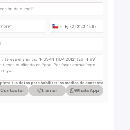
Chile
+56
leta tus datos para habilitar los medios de contacto
Contactar
Llamar
WhatsApp