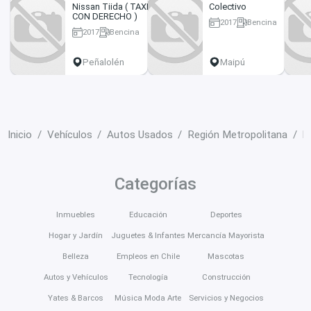
Nissan Tiida ( TAXI
Colectivo
CON DERECHO )
2017
Bencina
2017
Bencina
218000 km
164000 km
Peñalolén
Maipú
Inicio
Vehículos
Autos Usados
Región Metropolitana
M
Categorías
Inmuebles
Educación
Deportes
Hogar y Jardín
Juguetes & Infantes
Mercancía Mayorista
Belleza
Empleos en Chile
Mascotas
Autos y Vehículos
Tecnología
Construcción
Yates & Barcos
Música Moda Arte
Servicios y Negocios