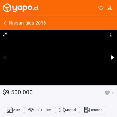
Nissan tiida 2016
$9.500.000
0
2016
111'111 km
Manual
Bencina