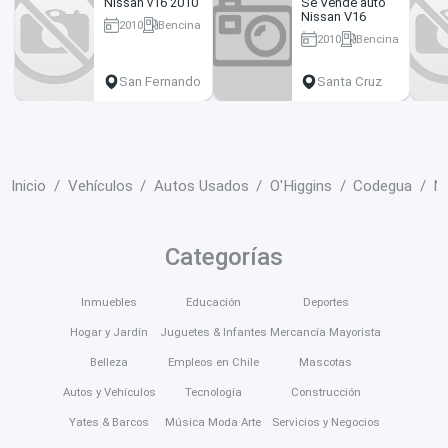
Nissan v16 2010
Se Vende auto
Nissan V16
2010
Bencina
2010
Bencina
264000 km
297000 km
San Fernando
Santa Cruz
Inicio
Vehículos
Autos Usados
O'Higgins
Codegua
N
Categorías
Inmuebles
Educación
Deportes
Hogar y Jardín
Juguetes & Infantes
Mercancía Mayorista
Belleza
Empleos en Chile
Mascotas
Autos y Vehículos
Tecnología
Construcción
Yates & Barcos
Música Moda Arte
Servicios y Negocios