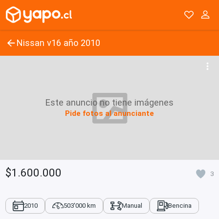
Nissan v16 año 2010
Este anuncio no tiene imágenes
Pide fotos al anunciante
$1.600.000
3
2010
503'000 km
Manual
Bencina